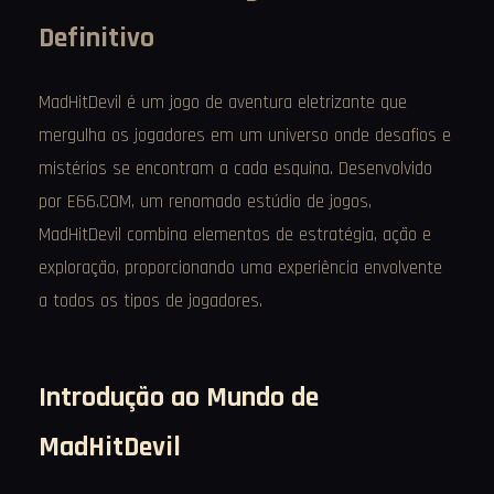
Definitivo
MadHitDevil é um jogo de aventura eletrizante que
mergulha os jogadores em um universo onde desafios e
mistérios se encontram a cada esquina. Desenvolvido
por E66.COM, um renomado estúdio de jogos,
MadHitDevil combina elementos de estratégia, ação e
exploração, proporcionando uma experiência envolvente
a todos os tipos de jogadores.
Introdução ao Mundo de
MadHitDevil