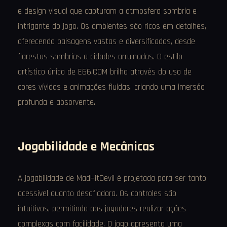
e design visual que capturam a atmosfera sombria e
intrigante do jogo. Os ambientes são ricos em detalhes,
oferecendo paisagens vastas e diversificadas, desde
florestas sombrias a cidades arruinadas. O estilo
artístico único de E66.COM brilha através do uso de
cores vívidas e animações fluidas, criando uma imersão
profunda e absorvente.
Jogabilidade e Mecânicas
A jogabilidade de MadHitDevil é projetada para ser tanto
acessível quanto desafiadora. Os controles são
intuitivos, permitindo aos jogadores realizar ações
complexas com facilidade. O jogo apresenta uma