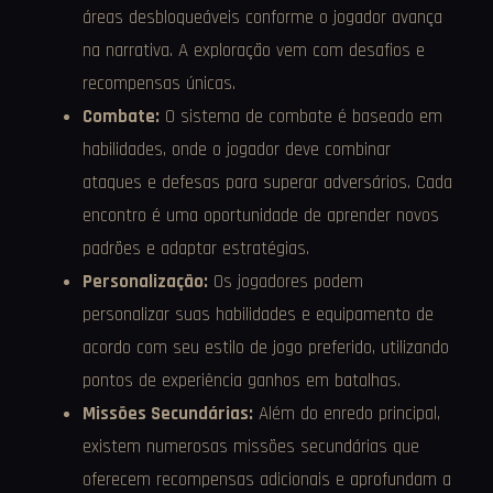
áreas desbloqueáveis conforme o jogador avança
na narrativa. A exploração vem com desafios e
recompensas únicas.
Combate:
O sistema de combate é baseado em
habilidades, onde o jogador deve combinar
ataques e defesas para superar adversários. Cada
encontro é uma oportunidade de aprender novos
padrões e adaptar estratégias.
Personalização:
Os jogadores podem
personalizar suas habilidades e equipamento de
acordo com seu estilo de jogo preferido, utilizando
pontos de experiência ganhos em batalhas.
Missões Secundárias:
Além do enredo principal,
existem numerosas missões secundárias que
oferecem recompensas adicionais e aprofundam a