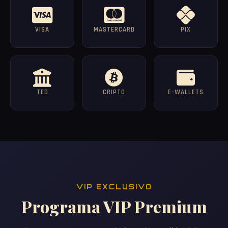
VISA
MASTERCARD
PIX
TED
CRIPTO
E-WALLETS
VIP EXCLUSIVO
Programa VIP Premium