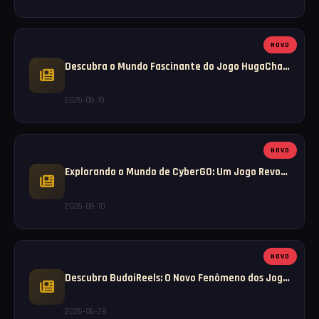
NOVO
Descubra o Mundo Fascinante do Jogo HugaChaga
2026-06-19
NOVO
Explorando o Mundo de CyberGO: Um Jogo Revolucionário com a E66.COM
2026-06-10
NOVO
Descubra BudaiReels: O Novo Fenômeno dos Jogos Online
2026-06-28