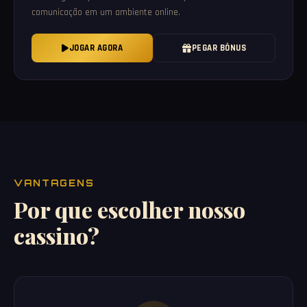
comunicação em um ambiente online.
JOGAR AGORA
PEGAR BÔNUS
VANTAGENS
Por que escolher nosso
cassino?