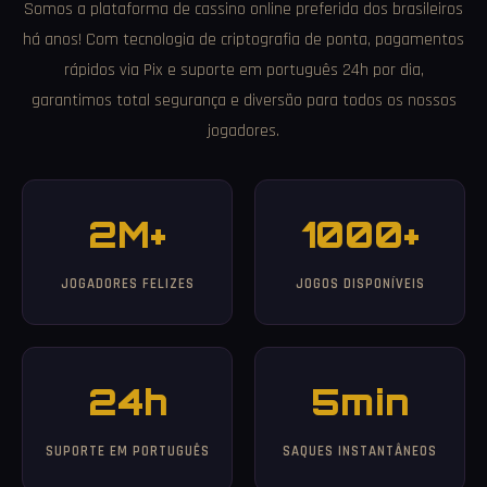
Somos a plataforma de cassino online preferida dos brasileiros
há anos! Com tecnologia de criptografia de ponta, pagamentos
rápidos via Pix e suporte em português 24h por dia,
garantimos total segurança e diversão para todos os nossos
jogadores.
2M+
1000+
JOGADORES FELIZES
JOGOS DISPONÍVEIS
24h
5min
SUPORTE EM PORTUGUÊS
SAQUES INSTANTÂNEOS