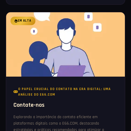
EM ALTA
O PAPEL CRUCIAL DO CONTATO NA ERA DIGITAL: UMA
ANÁLISE DO E66.COM
Contate-nos
Explorando a importância do contato eficiente em
plataformas digitais como o E66.COM, destacando
estratégias e práticas recomendadas para otimizar a