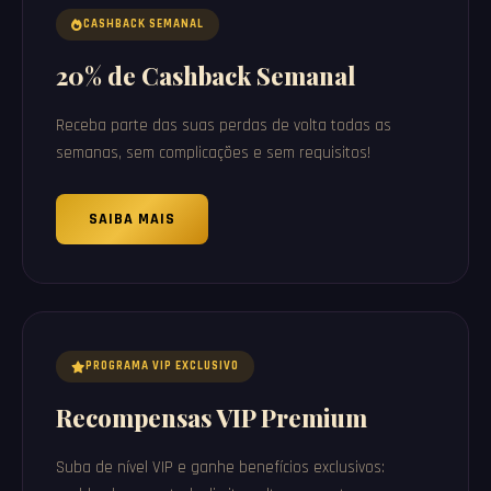
CASHBACK SEMANAL
20% de Cashback Semanal
Receba parte das suas perdas de volta todas as
semanas, sem complicações e sem requisitos!
SAIBA MAIS
PROGRAMA VIP EXCLUSIVO
Recompensas VIP Premium
Suba de nível VIP e ganhe benefícios exclusivos: