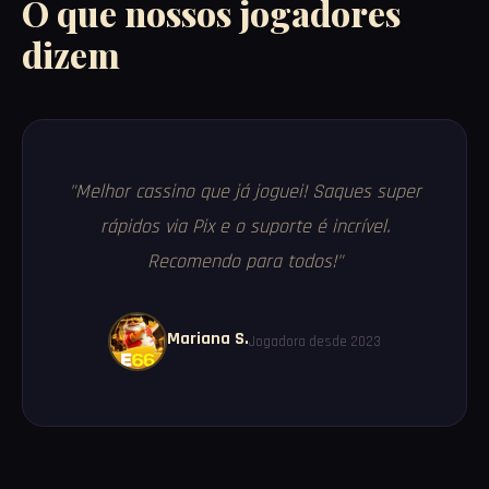
O que nossos jogadores
dizem
"Melhor cassino que já joguei! Saques super
rápidos via Pix e o suporte é incrível.
Recomendo para todos!"
Mariana S.
Jogadora desde 2023