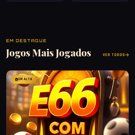
EM DESTAQUE
Jogos Mais Jogados
VER TODOS
EM ALTA