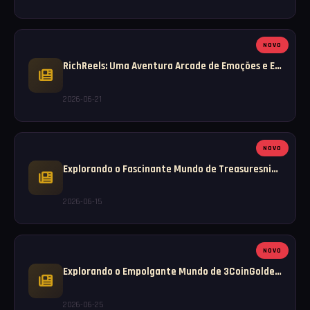
NOVO
RichReels: Uma Aventura Arcade de Emoções e Estratégias
2026-06-21
NOVO
Explorando o Fascinante Mundo de TreasuresnipesBonusBuy: Uma Aventura Inesquecível
2026-06-15
NOVO
Explorando o Empolgante Mundo de 3CoinGoldenOX
2026-06-25