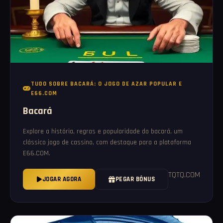
TUDO SOBRE BACARÁ: O JOGO DE AZAR POPULAR E
E66.COM
Bacará
Explore a história, regras e popularidade do bacará, um
clássico jogo de cassino, com destaque para a plataforma
E66.COM.
TQTQ.COM
JOGAR AGORA
PEGAR BÔNUS