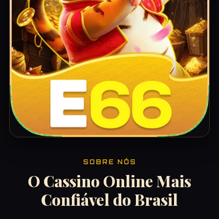
SOBRE NÓS
O Cassino Online Mais
Confiável do Brasil