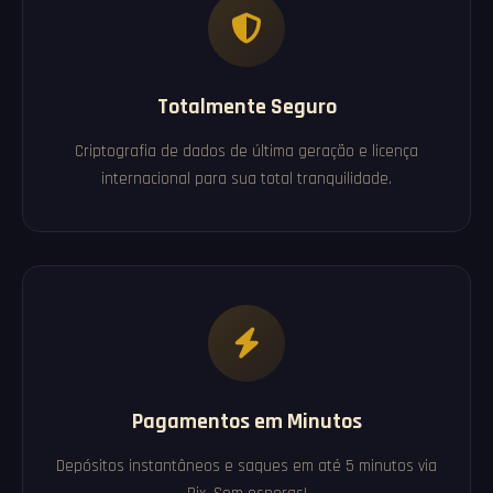
Totalmente Seguro
Criptografia de dados de última geração e licença
internacional para sua total tranquilidade.
Pagamentos em Minutos
Depósitos instantâneos e saques em até 5 minutos via