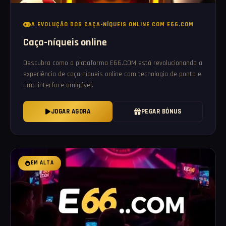
A EVOLUÇÃO DOS CAÇA-NÍQUEIS ONLINE COM E66.COM
Caça-níqueis online
Descubra como a plataforma E66.COM está revolucionando a
experiência de caça-níqueis online com tecnologia de ponta e
uma interface amigável.
JOGAR AGORA
PEGAR BÔNUS
EM ALTA