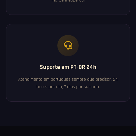
Pix. Sem esperas!
Suporte em PT-BR 24h
Atendimento em português sempre que precisar, 24
horas por dia, 7 dias por semana.