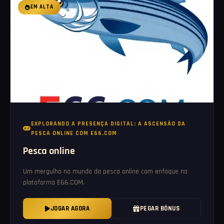
EM ALTA
EXPLORANDO A PRESENÇA DIGITAL: A ASCENSÃO DA
PESCA ONLINE COM E66.COM
Pesca online
Um mergulho no mundo da pesca online com enfoque na
plataforma E66.COM.
JOGAR AGORA
PEGAR BÔNUS