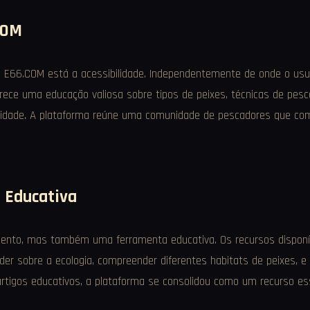
COM
do E66.COM está a acessibilidade. Independentemente de onde o usuá
erece uma educação valiosa sobre tipos de peixes, técnicas de pesc
tividade. A plataforma reúne uma comunidade de pescadores que co
 Educativa
nto, mas também uma ferramenta educativa. Os recursos disponív
er sobre a ecologia, compreender diferentes habitats de peixes, 
tigos educativos, a plataforma se consolidou como um recurso esse