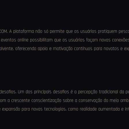
.COM. A plataforma não só permite que os usuários pratiquem pesc
eventos online possibilitam que os usuários façam novas conexõe
lvente, oferecendo apoio e motivação contínuos para novatos e ex
esafios. Um dos principais desafios é a percepção tradicional da pe
Com a crescente conscientização sobre a conservação do meio amb
e expansão para novas tecnologias, como realidade aumentada e inte