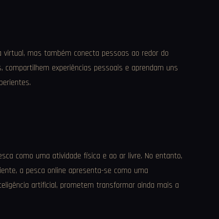
a virtual, mas também conecta pessoas ao redor do
s, compartilhem experiências pessoais e aprendam uns
perientes.
sca como uma atividade física e ao ar livre. No entanto,
iente, a pesca online apresenta-se como uma
ligência artificial, prometem transformar ainda mais a