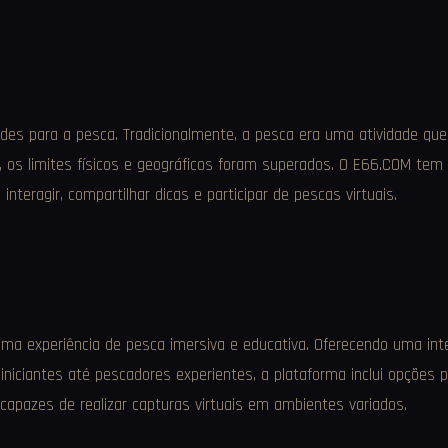
dades para a pesca. Tradicionalmente, a pesca era uma atividade que
, os limites físicos e geográficos foram superados. O E66.COM te
eragir, compartilhar dicas e participar de pescas virtuais.
a experiência de pesca imersiva e educativa. Oferecendo uma inte
niciantes até pescadores experientes, a plataforma inclui opções pa
 capazes de realizar capturas virtuais em ambientes variados.