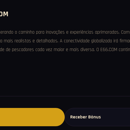
COM
derando o caminho para inovações e experiências aprimoradas. Com
a mais realistas e detalhados. A conectividade globalizada irá fir
ade de pescadores cada vez maior e mais diversa. O E66.COM conti
Receber Bônus