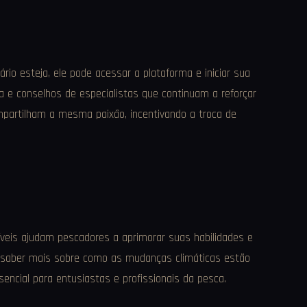
rio esteja, ele pode acessar a plataforma e iniciar sua
a e conselhos de especialistas que continuam a reforçar
mpartilham a mesma paixão, incentivando a troca de
eis ajudam pescadores a aprimorar suas habilidades e
e saber mais sobre como as mudanças climáticas estão
ncial para entusiastas e profissionais da pesca.