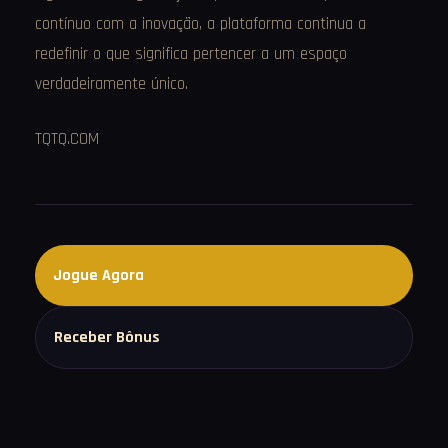
contínuo com a inovação, a plataforma continua a
redefinir o que significa pertencer a um espaço
verdadeiramente único.
TQTQ.COM
Jogue Agora
Receber Bônus