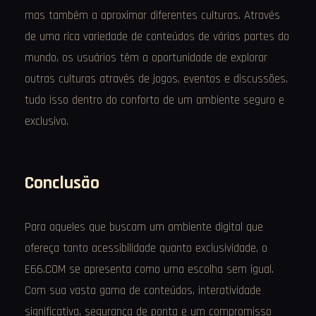
mas também a aproximar diferentes culturas. Através
de uma rica variedade de conteúdos de várias partes do
mundo, os usuários têm a oportunidade de explorar
outras culturas através de jogos, eventos e discussões,
tudo isso dentro do conforto de um ambiente seguro e
exclusivo.
Conclusão
Para aqueles que buscam um ambiente digital que
ofereça tanto acessibilidade quanto exclusividade, o
E66.COM se apresenta como uma escolha sem igual.
Com sua vasta gama de conteúdos, interatividade
significativa, segurança de ponta e um compromisso