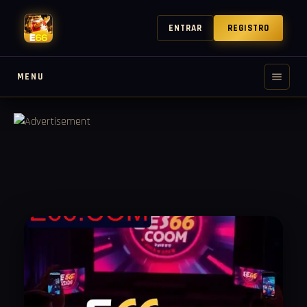
ENTRAR
REGISTRO
MENU