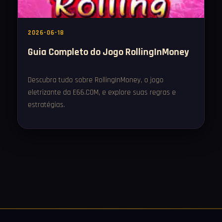
2026-06-18
Guia Completo do Jogo RollingInMoney
Descubra tudo sobre RollingInMoney, o jogo
eletrizante da E66.COM, e explore suas regras e
estratégias.