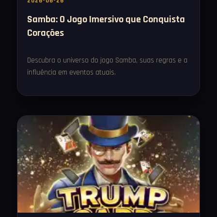
2026-06-26
Samba: O Jogo Imersivo que Conquista
Corações
Descubra o universo do jogo Samba, suas regras e a
influência em eventos atuais.