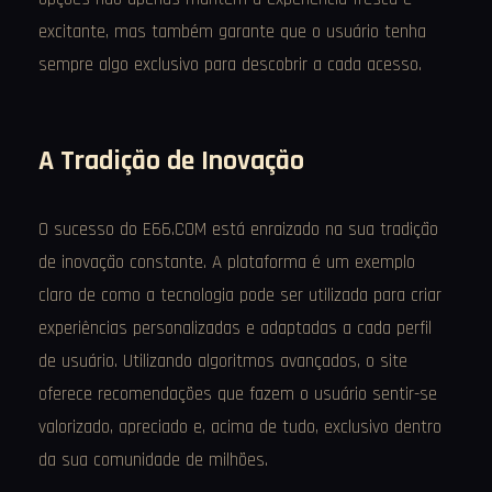
excitante, mas também garante que o usuário tenha
sempre algo exclusivo para descobrir a cada acesso.
A Tradição de Inovação
O sucesso do E66.COM está enraizado na sua tradição
de inovação constante. A plataforma é um exemplo
claro de como a tecnologia pode ser utilizada para criar
experiências personalizadas e adaptadas a cada perfil
de usuário. Utilizando algoritmos avançados, o site
oferece recomendações que fazem o usuário sentir-se
valorizado, apreciado e, acima de tudo, exclusivo dentro
da sua comunidade de milhões.