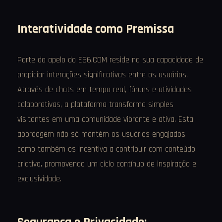
Interatividade como Premissa
Parte do apelo do E66.COM reside na sua capacidade de
propiciar interações significativas entre os usuários.
Através de chats em tempo real, fóruns e atividades
colaborativas, a plataforma transforma simples
visitantes em uma comunidade vibrante e ativa. Esta
abordagem não só mantém os usuários engajados
como também os incentiva a contribuir com conteúdo
criativo, promovendo um ciclo contínuo de inspiração e
exclusividade.