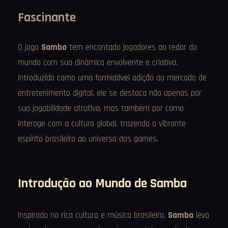
Fascinante
O jogo
Samba
tem encantado jogadores ao redor do
mundo com sua dinâmica envolvente e criativa.
Introduzido como uma formidável adição ao mercado de
entretenimento digital, ele se destaca não apenas por
sua jogabilidade atrativa, mas também por como
interage com a cultura global, trazendo o vibrante
espírito brasileiro ao universo dos games.
Introdução ao Mundo de Samba
Inspirado na rica cultura e música brasileira,
Samba
leva