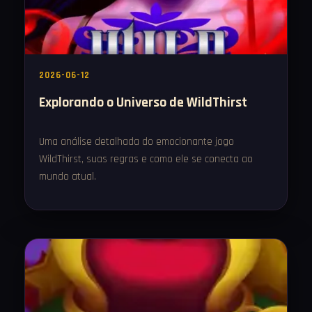
2026-06-12
Explorando o Universo de WildThirst
Uma análise detalhada do emocionante jogo
WildThirst, suas regras e como ele se conecta ao
mundo atual.