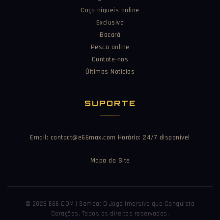
Caça-níqueis online
Exclusivo
Bacará
Pesca online
Contate-nos
Últimas Notícias
SUPORTE
Email: contact@e66max.com
Horário: 24/7 disponível
Mapa do Site
© 2026
E66.COM | Samba: O Jogo Imersivo que Conquista
Corações
. Todos os direitos reservados.