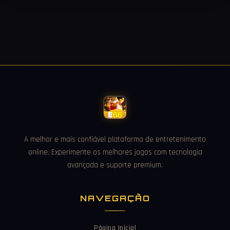
A melhor e mais confiável plataforma de entretenimento
online. Experimente os melhores jogos com tecnologia
avançada e suporte premium.
NAVEGAÇÃO
Página Inicial