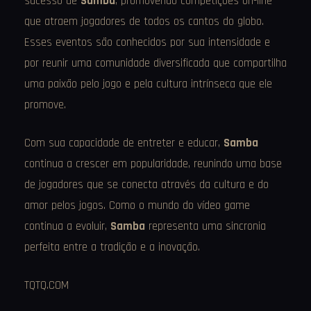
sucesso de
Samba
, promovendo competições on-line
que atraem jogadores de todos os cantos do globo.
Esses eventos são conhecidos por sua intensidade e
por reunir uma comunidade diversificada que compartilha
uma paixão pelo jogo e pela cultura intrínseca que ele
promove.
Com sua capacidade de entreter e educar,
Samba
continua a crescer em popularidade, reunindo uma base
de jogadores que se conecta através da cultura e do
amor pelos jogos. Como o mundo do vídeo game
continua a evoluir,
Samba
representa uma sincronia
perfeita entre a tradição e a inovação.
TQTQ.COM